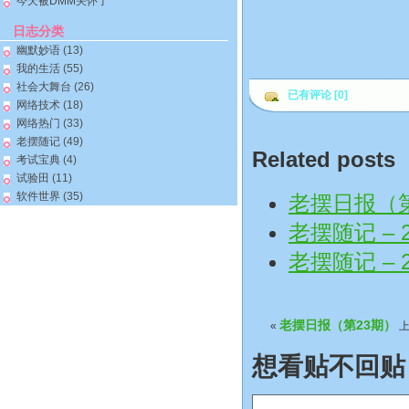
今天被DMM关怀了
日志分类
幽默妙语
(13)
我的生活
(55)
社会大舞台
(26)
已有评论 [0]
网络技术
(18)
网络热门
(33)
老摆随记
(49)
Related posts
考试宝典
(4)
试验田
(11)
软件世界
(35)
老摆日报（
老摆随记 – 2
老摆随记 – 2
老摆日报（第23期）
«
上
想看贴不回贴