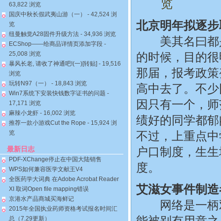
览
63,822 浏览
国庆中秋长假武夷山游（一）
- 42,524 浏
北京明年拟逐步
览
纽曼触觉A28固件升级方法
- 34,936 浏览
美其名曰都是
ECShop——给商品详情页添加字段
-
25,008 浏览
的时候，目的很
暴风长老, 请收了神通吧!(一)[转贴]
- 19,516
那届，报考政策
浏览
玩转N97（一）
- 18,843 浏览
高中去了。不少
Win7系统下安装快钱数字证书的问题
-
因只有一个，师
17,171 浏览
麻辣小龙虾
- 16,002 浏览
绩好的同学都郁
推荐一款小游戏Cut the Rope
- 15,924 浏
览
不过，上重点中
最新日志
户口制度，生生
PDF-XChange停止在中国大陆销售
度。
WPS如何兼容医学文献王V4
全医药学大词典 在Adobe Acrobat Reader
艾滋女事件制造
XI 取词Open file mapping错误
京港水产品商城买海鲜记
网络是一柄双
2015年全国执业药师资格考试报名时间汇
能被别有用意之
总（7.29更新）