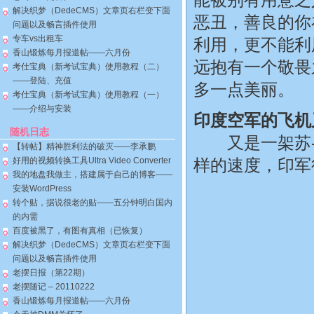
解决织梦（DedeCMS）文章页右栏变下面
恶丑，善良的你
问题以及畅言插件使用
专车vs出租车
利用，更不能利
香山锻炼每月报道帖——六月份
远抱有一个敬畏
考仕宝典（新考试宝典）使用教程（二）
——登陆、充值
多一点美丽。
考仕宝典（新考试宝典）使用教程（一）
——介绍与安装
印度空军的飞机
随机日志
又是一架苏-3
【转帖】精神胜利法的破灭——李承鹏
好用的视频转换工具Ultra Video Converter
样的速度，印军
我的地盘我做主，搭建属于自己的博客——
安装WordPress
转个贴，据说很老的贴——五分钟明白国内
的内需
百度被黑了，有图有真相（已恢复）
解决织梦（DedeCMS）文章页右栏变下面
问题以及畅言插件使用
老摆日报（第22期）
老摆随记 – 20110222
香山锻炼每月报道帖——六月份