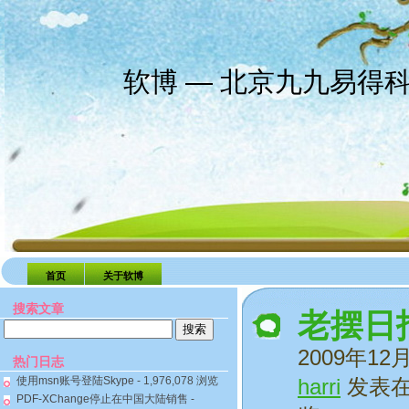
软博 — 北京九九易得
首页
关于软博
搜索文章
老摆日
搜
索：
2009年12
热门日志
使用msn账号登陆Skype
- 1,976,078 浏览
harri
发表
PDF-XChange停止在中国大陆销售
-