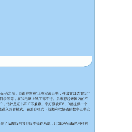
码之后，页面停留在“正在安装证书，弹出窗口选‘确定’”
/99bil目录等等，在我电脑上试了都不行。后来想起来国内的不
E9，估计是证书和IE不兼容。幸好微软IE8、9都提供一个
就能进入兼容模式。在兼容模式下就顺利把快钱的数字证书安
E8或9的其他版本操作系统，比如xP/Vista也同样有