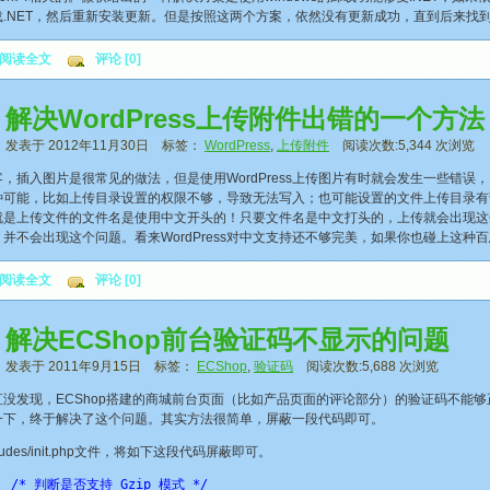
载.NET，然后重新安装更新。但是按照这两个方案，依然没有更新成功，直到后来找
阅读全文
评论 [0]
解决WordPress上传附件出错的一个方法
发表于 2012年11月30日 标签：
WordPress
,
上传附件
阅读次数:5,344 次浏览
，插入图片是很常见的做法，但是使用WordPress上传图片有时就会发生一些错误
种可能，比如上传目录设置的权限不够，导致无法写入；也可能设置的文件上传目录有
就是上传文件的文件名是使用中文开头的！只要文件名是中文打头的，上传就会出现这
，并不会出现这个问题。看来WordPress对中文支持还不够完美，如果你也碰上这
阅读全文
评论 [0]
解决ECShop前台验证码不显示的问题
发表于 2011年9月15日 标签：
ECShop
,
验证码
阅读次数:5,688 次浏览
发现，ECShop搭建的商城前台页面（比如产品页面的评论部分）的验证码不能够
一下，终于解决了这个问题。其实方法很简单，屏蔽一段代码即可。
ludes/init.php文件，将如下这段代码屏蔽即可。
/* 判断是否支持 Gzip 模式 */