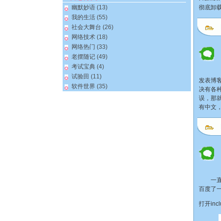
幽默妙语
(13)
彻底卸
我的生活
(55)
社会大舞台
(26)
网络技术
(18)
网络热门
(33)
老摆随记
(49)
考试宝典
(4)
试验田
(11)
发表博客
软件世界
(35)
决有各
误，那
有中文
一直没
百度了
打开inc