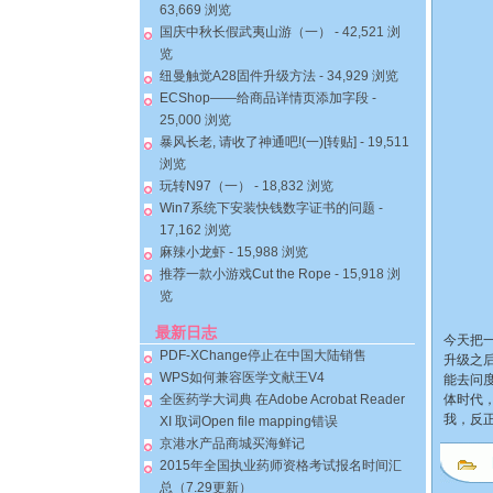
63,669 浏览
国庆中秋长假武夷山游（一）
- 42,521 浏
览
纽曼触觉A28固件升级方法
- 34,929 浏览
ECShop——给商品详情页添加字段
-
25,000 浏览
暴风长老, 请收了神通吧!(一)[转贴]
- 19,511
浏览
玩转N97（一）
- 18,832 浏览
Win7系统下安装快钱数字证书的问题
-
17,162 浏览
麻辣小龙虾
- 15,988 浏览
推荐一款小游戏Cut the Rope
- 15,918 浏
览
最新日志
今天把
PDF-XChange停止在中国大陆销售
升级之后
WPS如何兼容医学文献王V4
能去问
全医药学大词典 在Adobe Acrobat Reader
体时代
我，反
XI 取词Open file mapping错误
京港水产品商城买海鲜记
2015年全国执业药师资格考试报名时间汇
总（7.29更新）