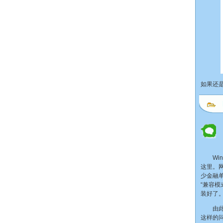
如果还是
Win
这里。网
少金融单
“兼容
装好了
由此看来
这样的