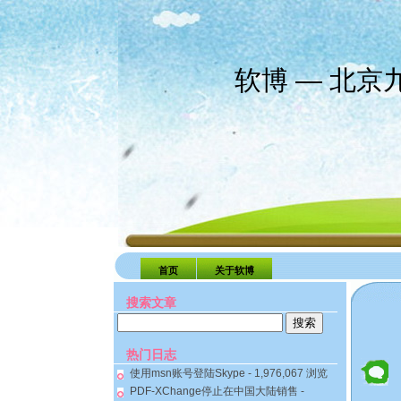
软博 — 北
首页
关于软博
搜索文章
搜
索：
热门日志
使用msn账号登陆Skype
- 1,976,067 浏览
PDF-XChange停止在中国大陆销售
-