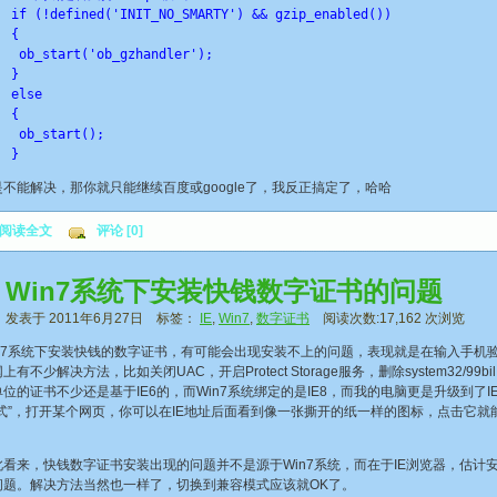
if (!defined('INIT_NO_SMARTY') && gzip_enabled())
{
 ob_start('ob_gzhandler');
}
else
{
 ob_start();
} 
不能解决，那你就只能继续百度或google了，我反正搞定了，哈哈
阅读全文
评论 [0]
Win7系统下安装快钱数字证书的问题
发表于 2011年6月27日 标签：
IE
,
Win7
,
数字证书
阅读次数:17,162 次浏览
7系统下安装快钱的数字证书，有可能会出现安装不上的问题，表现就是在输入手机验证
上有不少解决方法，比如关闭UAC，开启Protect Storage服务，删除system32
位的证书不少还是基于IE6的，而Win7系统绑定的是IE8，而我的电脑更是升级到了I
模式”，打开某个网页，你可以在IE地址后面看到像一张撕开的纸一样的图标，点击它
。
，快钱数字证书安装出现的问题并不是源于Win7系统，而在于IE浏览器，估计安装了I
问题。解决方法当然也一样了，切换到兼容模式应该就OK了。