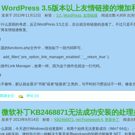
WordPress 3.5版本以上友情链接的增
发表于 2013年11月12日 标签：
3.5
,
WordPress
,
友情链接
阅读次数:4,808 次浏
什么原因的考虑，反正WordPress 3.5之后，后台就没有链接的选项了。不过
可将友情链接恢复。
台
题的functions.php文件中，增加如下一段代码即可。
add_filter( ‘pre_option_link_manager_enabled’, ‘__return_true’ );
插件Link Manager，效果一样。因为这个插件也就这一行代码。
饰
不修饰，默认就会显示“书签”或者“链接表”之类的，与平时的习惯说法不一样。修改当前主题
阅读全文
评论 [0]
微软补丁KB2468871无法成功安装的处
发表于 2013年8月14日 标签：
KB2468871
,
net Framework 4
,
更新补丁
阅读次数:
么原因，今天进行Windows自动更新时，有两个始终无法更新成功（Win7 64位），一个是
ework 4相关的。微软给出的一种解决方案是使用windows的卸载功能修复.NET，