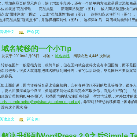
增加商品页的显示内容，除了增加字段外，还有一个简单的方法就是通过添加商品
体位置就是“商品管理——商品类型——新建商品类型”（图1），输入商品类型比如“游
点击“属性列表”（图2），点击“添加属性”按钮（图3），选择相应选项即可（图4
里选择商品类型“游戏点卡”，并选择相应属性（图5）。这样添加后，网店就能看到相应
阅读全文
评论 [3]
域名转移的一个小Tip
发表于 2010年1月06日 标签：
域名转移
阅读次数:4,446 次浏览
移在国外一般是很方便，很简单的，但在国内就会变得比较有中国国情，而不是国
地牵涉进去，很多人就都想把域名转移到国外去，省的以后麻烦，毕竟国外不要备案等
也很容易。
上面所说，国内转移域名是比较麻烦的，会有各种你想不到的坎儿等着你，很多人
），要么屈服淫威做个良民（但是能不能做成良民完全不取决你，而是相关部门）。这
的顶级管理机构ICANN投诉。那些国内的域名注册商都是一帮对内流氓，对外奴才的
eports.internic.net/cgi/registrars/problem-report.cgi
，希望对那些想转移但碰上困难的
没有这个需求 😀
阅读全文
评论 [0]
解决升级到WordPress 2.9之后Simpl