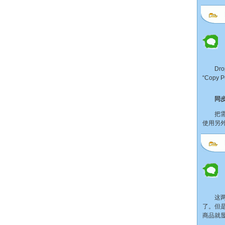
Drop
“Cop
同
把需要的
使用另外
这两天
了。但
商品就