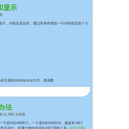
加和显示
览
只是不显示，功能还是在的，通过简单的增加一行代码或安装个小
的sidebar.php文件，将函数
理办法
11,086 次浏览
KB2468871，一个是KB2840628，都是和.NET
如果依然不成功，则通过微软提供的.NET清除工具（
点击下载
）