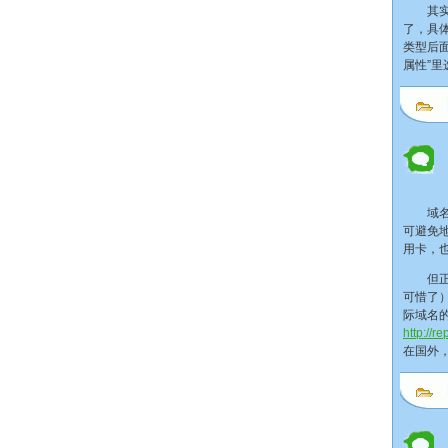
其实，
了，具
类型后面
属性”
域名转
可避免
用卡，
但正如
可惜了
际域名
http://r
在国外，