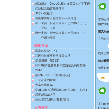
解决织梦（DedeCMS）文章页右栏变下面
问题以及畅言插件使用
专车vs出租车
香山锻炼每月报道帖——六月份
不管出于
考仕宝典（新考试宝典）使用教程（二）
插件即
——登陆、充值
恢复后
考仕宝典（新考试宝典）使用教程（一）
——介绍与安装
在当前主
随机日志
国庆苏杭游（下）
或者安装
江民科技董事长王江民去世
老摆日报（第21期）
前台修
MSN用户免费领取卡巴斯基反病毒软件
如果前台
2010
解决MSN 8.5不能登陆问题
一个小小的发现
专车vs出租车
Godaddy 优惠码Coupon Code（-31%）
绿霸越搞越大了
热烈祝贺我进入“叔叔”阶段
不知道什
日志分类
Fram