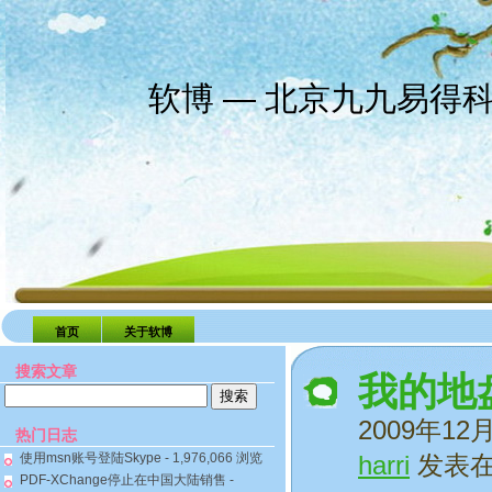
软博 — 北京九九易得
首页
关于软博
搜索文章
我的地
搜
索：
2009年12
热门日志
使用msn账号登陆Skype
- 1,976,066 浏览
harri
发表
PDF-XChange停止在中国大陆销售
-