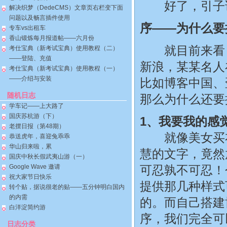
好了，引子说
解决织梦（DedeCMS）文章页右栏变下面
问题以及畅言插件使用
序——为什么要
专车vs出租车
香山锻炼每月报道帖——六月份
就目前来看，
考仕宝典（新考试宝典）使用教程（二）
——登陆、充值
新浪，某某名人
考仕宝典（新考试宝典）使用教程（一）
——介绍与安装
比如博客中国、
随机日志
那么为什么还要
学车记——上大路了
国庆苏杭游（下）
1、我要我的感
老摆日报（第48期）
就像美女买衣服
恭送虎年，喜迎兔乖乖
华山归来啦，累
慧的文字，竟然
国庆中秋长假武夷山游（一）
Google Wave 邀请
可忍孰不可忍！
祝大家节日快乐
提供那几种样式
转个贴，据说很老的贴——五分钟明白国内
的内需
的。而自己搭建
白洋淀简约游
序，我们完全可
日志分类