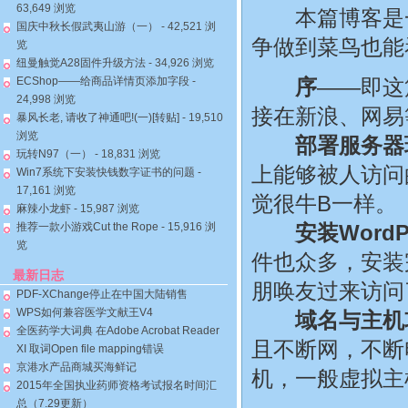
63,649 浏览
本篇博客是一
国庆中秋长假武夷山游（一）
- 42,521 浏
争做到菜鸟也能
览
纽曼触觉A28固件升级方法
- 34,926 浏览
ECShop——给商品详情页添加字段
-
序
——即这
24,998 浏览
接在新浪、网易
暴风长老, 请收了神通吧!(一)[转贴]
- 19,510
浏览
部署服务器
玩转N97（一）
- 18,831 浏览
上能够被人访问
Win7系统下安装快钱数字证书的问题
-
17,161 浏览
觉很牛B一样。
麻辣小龙虾
- 15,987 浏览
推荐一款小游戏Cut the Rope
- 15,916 浏
安装WordP
览
件也众多，安装
最新日志
朋唤友过来访问
PDF-XChange停止在中国大陆销售
WPS如何兼容医学文献王V4
域名与主机
全医药学大词典 在Adobe Acrobat Reader
且不断网，不断
XI 取词Open file mapping错误
京港水产品商城买海鲜记
机，一般虚拟主
2015年全国执业药师资格考试报名时间汇
总（7.29更新）