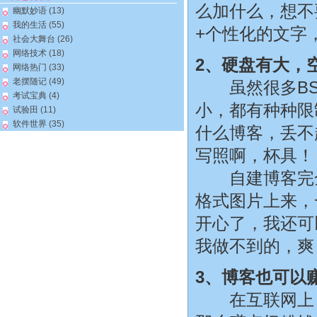
么加什么，想不
幽默妙语
(13)
我的生活
(55)
+个性化的文字
社会大舞台
(26)
网络技术
(18)
2、硬盘有大，
网络热门
(33)
老摆随记
(49)
虽然很多BS
考试宝典
(4)
小，都有种种限
试验田
(11)
软件世界
(35)
什么博客，丢不
写照啊，杯具！
自建博客完全
格式图片上来，
开心了，我还可
我做不到的，爽
3、博客也可以
在互联网上，