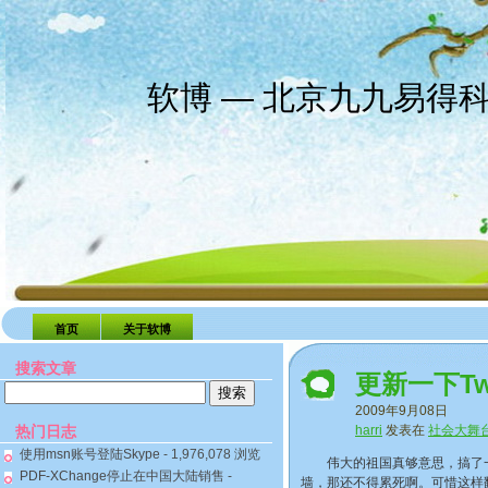
软博 — 北京九九易得
首页
关于软博
搜索文章
更新一下Tw
搜
2009年9月08日
索：
热门日志
harri
发表在
社会大舞
使用msn账号登陆Skype
- 1,976,078 浏览
伟大的祖国真够意思，搞了一道
PDF-XChange停止在中国大陆销售
-
墙，那还不得累死啊。可惜这样