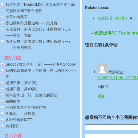
解决织梦（DedeCMS）文章页右栏变下面
Related posts
问题以及畅言插件使用
专车vs出租车
老摆日报（第2期）
(0)
香山锻炼每月报道帖——六月份
考仕宝典（新考试宝典）使用教程（二）
免费提供PC Tools I
«
——登陆、充值
考仕宝典（新考试宝典）使用教程（一）
该日志有1条评论
——介绍与安装
随机日志
Snoopy搞笑动画（五）——全明星Snoopy
我的地盘我做主，搭建属于自己的博客——
秋郁
说道：
序
2009年9月14日 上午10:
老摆日报（第41期）
:tsj019
老摆日报（第49期）
端午去华山，转一篇别人的游记
回复
猪的故事
一则非常给力的快递广告
学车记——法规篇
想看贴不回贴？小心我踢你^
各种经典效应ZT
有才[转]
日志分类