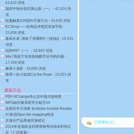
63,815 浏览
国庆中秋长假武夷山游（一）
- 42,524 浏
览
纽曼触觉A28固件升级方法
- 34,936 浏览
ECShop——给商品详情页添加字段
-
25,008 浏览
暴风长老, 请收了神通吧!(一)[转贴]
- 19,515
浏览
玩转N97（一）
- 18,842 浏览
Win7系统下安装快钱数字证书的问题
-
17,169 浏览
麻辣小龙虾
- 16,000 浏览
推荐一款小游戏Cut the Rope
- 15,923 浏
览
最新日志
PDF-XChange停止在中国大陆销售
WPS如何兼容医学文献王V4
全医药学大词典 在Adobe Acrobat Reader
XI 取词Open file mapping错误
京港水产品商城买海鲜记
已有评论 [1]
2015年全国执业药师资格考试报名时间汇
总（7.29更新）