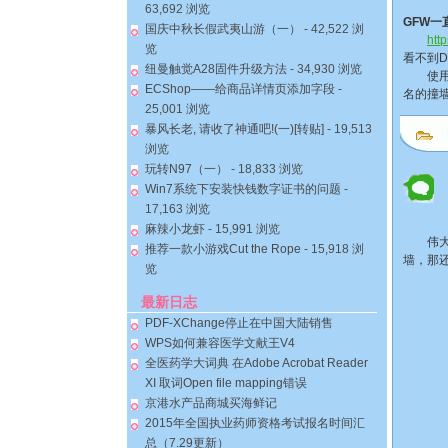
63,692 浏览
GFW一
国庆中秋长假武夷山游（一）
- 42,522 浏
htt
览
看不到
纽曼触觉A28固件升级方法
- 34,930 浏览
使用go
ECShop——给商品详情页添加字段
-
名的撞
25,001 浏览
暴风长老, 请收了神通吧!(一)[转贴]
- 19,513
浏览
玩转N97（一）
- 18,833 浏览
Win7系统下安装快钱数字证书的问题
-
17,163 浏览
麻辣小龙虾
- 15,991 浏览
伟大的
推荐一款小游戏Cut the Rope
- 15,918 浏
墙，那
览
最新日志
PDF-XChange停止在中国大陆销售
WPS如何兼容医学文献王V4
全医药学大词典 在Adobe Acrobat Reader
XI 取词Open file mapping错误
京港水产品商城买海鲜记
2015年全国执业药师资格考试报名时间汇
总（7.29更新）