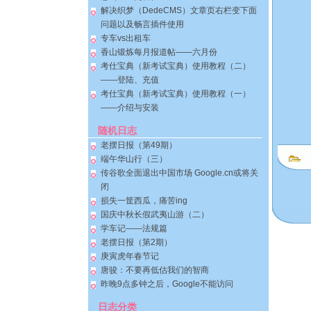
解决织梦（DedeCMS）文章页右栏变下面
问题以及畅言插件使用
专车vs出租车
香山锻炼每月报道帖——六月份
考仕宝典（新考试宝典）使用教程（二）
——登陆、充值
考仕宝典（新考试宝典）使用教程（一）
——介绍与安装
随机日志
老摆日报（第49期）
端午华山行（三）
传谷歌全面退出中国市场 Google.cn或将关
闭
损失一筐西瓜，痛苦ing
国庆中秋长假武夷山游（二）
学车记——法规篇
老摆日报（第2期）
庚寅虎年春节记
唐骏：不要再低估我们的智商
昨晚9点多钟之后，Google不能访问
日志分类