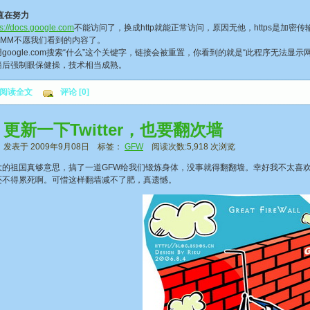
直在努力
ps://docs.google.com
不能访问了，换成http就能正常访问，原因无他，https是加密
DMM不愿我们看到的内容了。
ogle.com搜索“什么”这个关键字，链接会被重置，你看到的就是“此程序无法显示网
墙后强制眼保健操，技术相当成熟。
阅读全文
评论 [0]
更新一下Twitter，也要翻次墙
发表于 2009年9月08日 标签：
GFW
阅读次数:5,918 次浏览
祖国真够意思，搞了一道GFW给我们锻炼身体，没事就得翻翻墙。幸好我不太喜欢网络
还不得累死啊。可惜这样翻墙减不了肥，真遗憾。