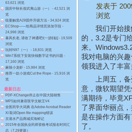
63,621 浏览
发表于 20
国庆中秋长假武夷山游（一）
- 42,521 浏
浏览
览
纽曼触觉A28固件升级方法
- 34,924 浏览
ECShop——给商品详情页添加字段
-
我们开始接触Wi
24,998 浏览
的，3.2是专门
暴风长老, 请收了神通吧!(一)[转贴]
- 19,509
浏览
来。Window
玩转N97（一）
- 18,831 浏览
我对电脑的兴趣
Win7系统下安装快钱数字证书的问题
-
17,160 浏览
领我进入了丰富
麻辣小龙虾
- 15,984 浏览
推荐一款小游戏Cut the Rope
- 15,916 浏
上周五，备受瞩
览
意，微软期望凭借
最新日志
PDF-XChange停止在中国大陆销售
满期待，毕竟XP
WPS如何兼容医学文献王V4
了界面华丽点，操
全医药学大词典 在Adobe Acrobat Reader
XI 取词Open file mapping错误
是在操作方面有
京港水产品商城买海鲜记
了。
2015年全国执业药师资格考试报名时间汇
总（7.29更新）