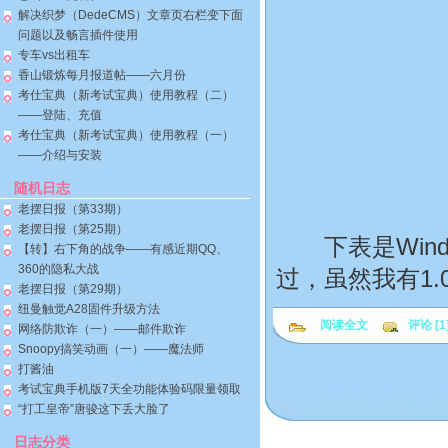
解决织梦（DedeCMS）文章页右栏变下面
问题以及畅言插件使用
专车vs出租车
香山锻炼每月报道帖——六月份
考仕宝典（新考试宝典）使用教程（二）
——登陆、充值
考仕宝典（新考试宝典）使用教程（一）
——介绍与安装
随机日志
老摆日报（第33期）
老摆日报（第25期）
下表是Windo
【转】右下角的战争——有感近期QQ、
360的隐私大战
过，虽然我有1
老摆日报（第29期）
纽曼触觉A28固件升级方法
阅读全文
评论 [1
网络防欺诈（一）——邮件欺诈
Snoopy搞笑动画（一）——魔法师
打酱油
考试宝典手机版7天全功能体验码限量领取
“打工皇帝”唐骏这下丢大脸了
日志分类