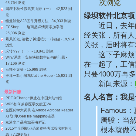
次浏览
63,764 浏览
国庆中秋长假武夷山游（一）
- 42,523 浏
绿坝软件北京项
览
纽曼触觉A28固件升级方法
- 34,933 浏览
近日，去年由
ECShop——给商品详情页添加字段
-
25,006 浏览
经关张，所有人
暴风长老, 请收了神通吧!(一)[转贴]
- 19,514
关张，届时将有
浏览
玩转N97（一）
- 18,841 浏览
这下子麻烦了
Win7系统下安装快钱数字证书的问题
-
在一起了，工信
17,166 浏览
麻辣小龙虾
- 15,998 浏览
只要4000万再
推荐一款小游戏Cut the Rope
- 15,921 浏
览
新闻来源：
最新日志
名人名言：我是
PDF-XChange停止在中国大陆销售
WPS如何兼容医学文献王V4
Famou
全医药学大词典 在Adobe Acrobat Reader
XI 取词Open file mapping错误
唐骏：当
京港水产品商城买海鲜记
根本就做
2015年全国执业药师资格考试报名时间汇
总（7.29更新）