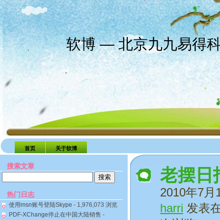
软博 — 北京九九易得
首页
关于软博
搜索文章
老摆日
搜
索：
2010年7月
热门日志
使用msn账号登陆Skype
- 1,976,073 浏览
harri
发表
PDF-XChange停止在中国大陆销售
-