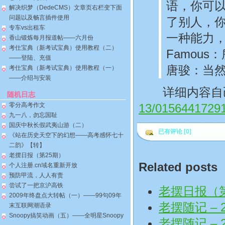
语，你可
解决织梦（DedeCMS）文章页右栏变下面
问题以及畅言插件使用
了别人，
专车vs出租车
一种能力
香山锻炼每月报道帖——六月份
考仕宝典（新考试宝典）使用教程（二）
Famou
——登陆、充值
唐骏：当
考仕宝典（新考试宝典）使用教程（一）
——介绍与安装
详细内容自
随机日志
零分高考作文
13/01564417291
九一八，勿忘国耻
国庆中秋长假武夷山游（二）
已有评论 [0]
《站在历史天空下的幻想——高考感怀七十
二韵》【转】
老摆日报（第25期）
Related posts
个人注册.cn域名重新开放
预防甲流，人人有责
尝试了一把京沪高铁
老摆日报（第
2009年终盘点大转帖（一）——99句09年
老摆随记 – 2
末互联网潮语录
Snoopy搞笑动画（五）——全明星Snoopy
老摆随记 – 2