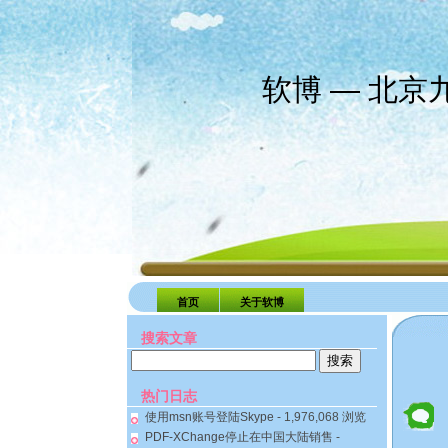
软博 — 北
首页
关于软博
搜索文章
搜
索：
热门日志
使用msn账号登陆Skype
- 1,976,068 浏览
PDF-XChange停止在中国大陆销售
-