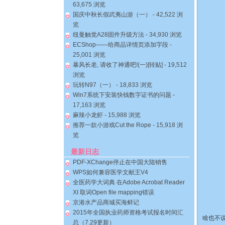
63,675 浏览
国庆中秋长假武夷山游（一）
- 42,522 浏
览
纽曼触觉A28固件升级方法
- 34,930 浏览
ECShop——给商品详情页添加字段
-
25,001 浏览
暴风长老, 请收了神通吧!(一)[转贴]
- 19,512
浏览
玩转N97（一）
- 18,833 浏览
Win7系统下安装快钱数字证书的问题
-
17,163 浏览
麻辣小龙虾
- 15,988 浏览
推荐一款小游戏Cut the Rope
- 15,918 浏
览
最新日志
PDF-XChange停止在中国大陆销售
WPS如何兼容医学文献王V4
全医药学大词典 在Adobe Acrobat Reader
XI 取词Open file mapping错误
京港水产品商城买海鲜记
2015年全国执业药师资格考试报名时间汇
啥也不
总（7.29更新）