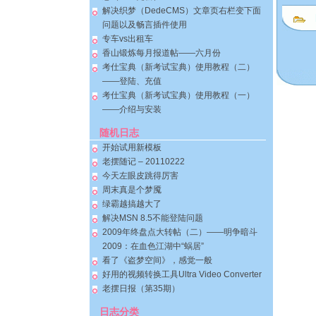
解决织梦（DedeCMS）文章页右栏变下面
问题以及畅言插件使用
专车vs出租车
香山锻炼每月报道帖——六月份
考仕宝典（新考试宝典）使用教程（二）
——登陆、充值
考仕宝典（新考试宝典）使用教程（一）
——介绍与安装
随机日志
开始试用新模板
老摆随记 – 20110222
今天左眼皮跳得厉害
周末真是个梦魇
绿霸越搞越大了
解决MSN 8.5不能登陆问题
2009年终盘点大转帖（二）——明争暗斗
2009：在血色江湖中“蜗居”
看了《盗梦空间》，感觉一般
好用的视频转换工具Ultra Video Converter
老摆日报（第35期）
日志分类