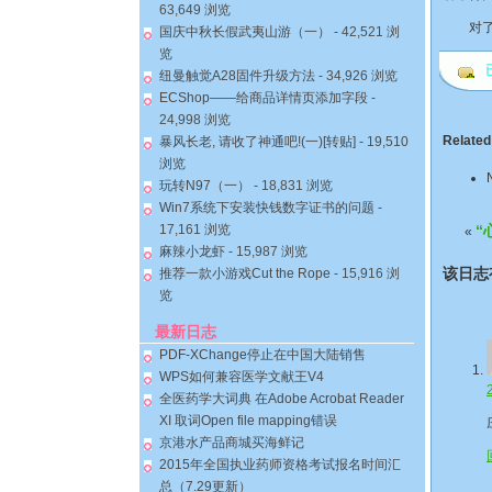
63,649 浏览
对了，
国庆中秋长假武夷山游（一）
- 42,521 浏
览
已
纽曼触觉A28固件升级方法
- 34,926 浏览
ECShop——给商品详情页添加字段
-
24,998 浏览
Related
暴风长老, 请收了神通吧!(一)[转贴]
- 19,510
浏览
玩转N97（一）
- 18,831 浏览
Win7系统下安装快钱数字证书的问题
-
“
17,161 浏览
«
麻辣小龙虾
- 15,987 浏览
该日志
推荐一款小游戏Cut the Rope
- 15,916 浏
览
最新日志
PDF-XChange停止在中国大陆销售
WPS如何兼容医学文献王V4
全医药学大词典 在Adobe Acrobat Reader
XI 取词Open file mapping错误
京港水产品商城买海鲜记
2015年全国执业药师资格考试报名时间汇
总（7.29更新）