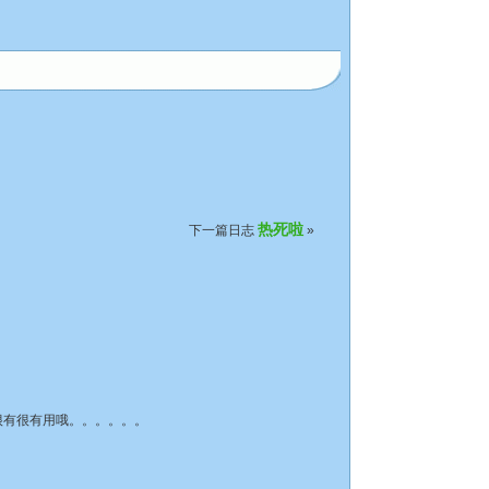
热死啦
下一篇日志
»
很有很有用哦。。。。。。