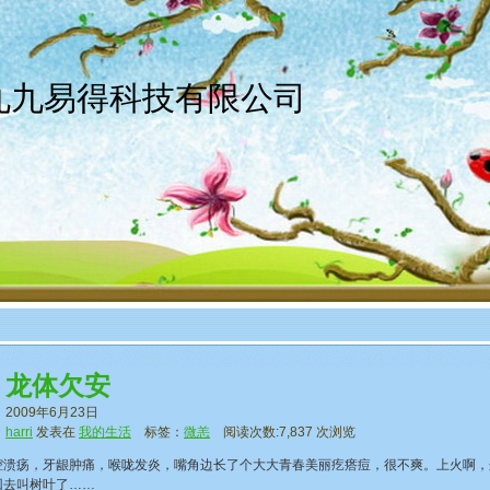
京九九易得科技有限公司
龙体欠安
2009年6月23日
harri
发表在
我的生活
标签：
微恙
阅读次数:7,837 次浏览
疡，牙龈肿痛，喉咙发炎，嘴角边长了个大大青春美丽疙瘩痘，很不爽。上火啊，
回去叫树叶了……