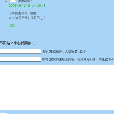
老摆
说道：
2009年6月24日 上午10:48
下班回去试试，嘿嘿。
ps：这里不带叫庄总的-_-!!
回复
不回贴？小心我踢你^_^
名字 (雁过留声，人过留名)(必须)
邮箱 (需要博主联系则留，否则最好别留，防止被Spam