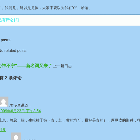
我属龙，所以是龙体，大家不要以为我在YY，哈哈。
有评论 [2]
 posts
No related posts.
心神不宁”——新名词又来了
上一篇日志
有 2 条评论
木斗鱼
说道：
2009年6月23日 下午8:54
庄总，教您一招，生吃柿子椒（青，红，黄的均可，最好是青的），厚厚皮的那种，
回复