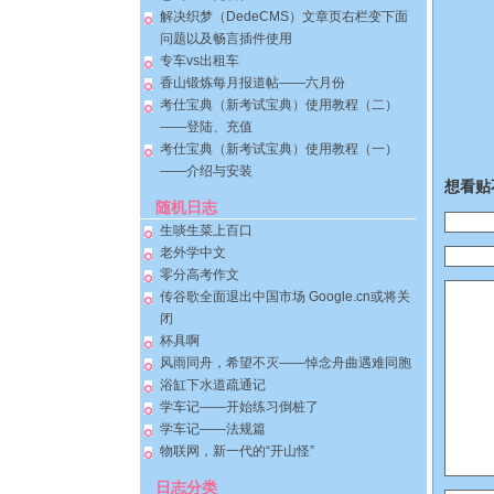
解决织梦（DedeCMS）文章页右栏变下面
问题以及畅言插件使用
专车vs出租车
香山锻炼每月报道帖——六月份
考仕宝典（新考试宝典）使用教程（二）
——登陆、充值
考仕宝典（新考试宝典）使用教程（一）
——介绍与安装
想看贴
随机日志
生啖生菜上百口
老外学中文
零分高考作文
传谷歌全面退出中国市场 Google.cn或将关
闭
杯具啊
风雨同舟，希望不灭——悼念舟曲遇难同胞
浴缸下水道疏通记
学车记——开始练习倒桩了
学车记——法规篇
物联网，新一代的“开山怪”
日志分类