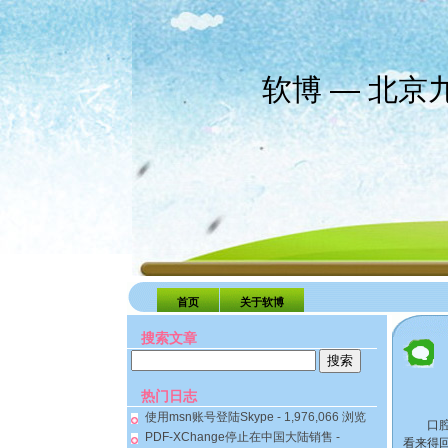
软博 — 北
首页
关于软博
搜索文章
搜
索：
热门日志
使用msn账号登陆Skype
- 1,976,066 浏览
口腔溃
PDF-XChange停止在中国大陆销售
-
看来得