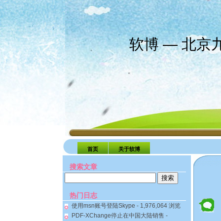
软博 — 北
首页
关于软博
搜索文章
搜
索：
热门日志
使用msn账号登陆Skype
- 1,976,064 浏览
PDF-XChange停止在中国大陆销售
-