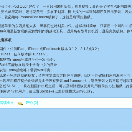
个iPod touch好久了，一直只用来听听歌，看看视频，最近受了摆弄PSP的影响，
，要么就得花钱，还得花美元，实在不划算。网上找的一些破解程序又没法安装，因为
，就必须将iPhone/iPod touch破解了，这就是所谓的越狱。
果的东西拥趸太多，黑客们也特别卖力气，越狱相对简单，只要用一个叫Spirit的破解工
Team利用最新发现的漏洞而制作的越狱工具，适用所有型号的机器，且是完美破解。你
注意事项
任何iPad、iPhone或iPod touch 版本 3.1.2、3.1.3或3.2；
unes：任何版本的iTunes 9；
前iTunes完成过至少一次同步；
irit不能放在路径中含有中文的目录；
Cydia后续补丁需要Wifi环境；
来不完美越狱的朋友，请先恢复成官方固件再破解。因为不同破解利用的漏洞不同
应用程序初始化错误是由于没有安装.net framework ，请先安装之后再运行越狱
份SHSH，一旦在新固件出现之后，可以及时降级恢复并利用目前的办法越狱（好
Win7的用户，请设置Spirit.exe以兼容性模式win98运行。
阅读全文
评论 [0]