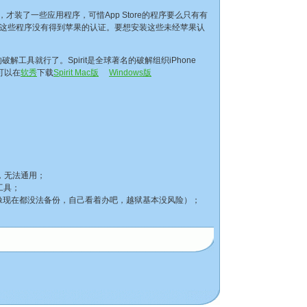
才装了一些应用程序，可惜App Store的程序要么只有有
这些程序没有得到苹果的认证。要想安装这些未经苹果认
具就行了。Spirit是全球著名的破解组织iPhone
可以在
软秀
下载
Spirit Mac版
Windows版
，无法通用；
工具；
像现在都没法备份，自己看着办吧，越狱基本没风险）；