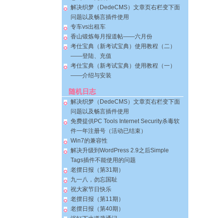
解决织梦（DedeCMS）文章页右栏变下面
问题以及畅言插件使用
专车vs出租车
香山锻炼每月报道帖——六月份
考仕宝典（新考试宝典）使用教程（二）
——登陆、充值
考仕宝典（新考试宝典）使用教程（一）
——介绍与安装
随机日志
解决织梦（DedeCMS）文章页右栏变下面
问题以及畅言插件使用
免费提供PC Tools Internet Security杀毒软
件一年注册号（活动已结束）
Win7的兼容性
解决升级到WordPress 2.9之后Simple
Tags插件不能使用的问题
老摆日报（第31期）
九一八，勿忘国耻
祝大家节日快乐
老摆日报（第11期）
老摆日报（第40期）