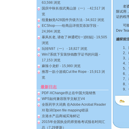
63,598 浏览
老婆买了
国庆中秋长假武夷山游（一）
- 42,517 浏
限试用
览
证的程序
纽曼触觉A28固件升级方法
- 34,922 浏览
可能是苹
ECShop——给商品详情页添加字段
-
Dev 
24,994 浏览
暴风长老, 请收了神通吧!(一)[转贴]
- 19,505
越狱前
浏览
1、固件：
玩转N97（一）
- 18,827 浏览
2、iT
Win7系统下安装快钱数字证书的问题
-
3、越狱
17,153 浏览
4、Sp
麻辣小龙虾
- 15,980 浏览
5、安装
推荐一款小游戏Cut the Rope
- 15,913 浏
6、原
览
7、出现
8、备
最新日志
9、使用
PDF-XChange停止在中国大陆销售
WPS如何兼容医学文献王V4
全医药学大词典 在Adobe Acrobat Reader
XI 取词Open file mapping错误
京港水产品商城买海鲜记
2015年全国执业药师资格考试报名时间汇
总（7.29更新）