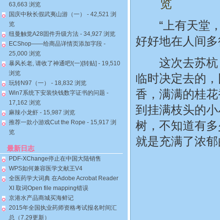
览
63,663 浏览
国庆中秋长假武夷山游（一）
- 42,521 浏
“上有天堂，下
览
纽曼触觉A28固件升级方法
- 34,927 浏览
好好地在人间多
ECShop——给商品详情页添加字段
-
25,000 浏览
这次去苏杭，
暴风长老, 请收了神通吧!(一)[转贴]
- 19,510
浏览
临时决定去的，
玩转N97（一）
- 18,832 浏览
香，满满的桂花
Win7系统下安装快钱数字证书的问题
-
17,162 浏览
到挂满枝头的小
麻辣小龙虾
- 15,987 浏览
推荐一款小游戏Cut the Rope
- 15,917 浏
树，不知道有多
览
就是充满了浓郁
最新日志
PDF-XChange停止在中国大陆销售
WPS如何兼容医学文献王V4
全医药学大词典 在Adobe Acrobat Reader
XI 取词Open file mapping错误
京港水产品商城买海鲜记
2015年全国执业药师资格考试报名时间汇
总（7.29更新）