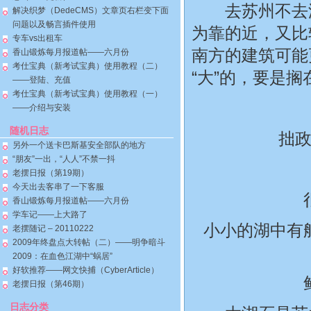
去苏州不去游
解决织梦（DedeCMS）文章页右栏变下面
问题以及畅言插件使用
为靠的近，又比
专车vs出租车
南方的建筑可能
香山锻炼每月报道帖——六月份
考仕宝典（新考试宝典）使用教程（二）
“大”的，要是
——登陆、充值
考仕宝典（新考试宝典）使用教程（一）
——介绍与安装
随机日志
拙
另外一个送卡巴斯基安全部队的地方
“朋友”一出，“人人”不禁一抖
老摆日报（第19期）
今天出去客串了一下客服
香山锻炼每月报道帖——六月份
学车记——上大路了
小小的湖中有
老摆随记 – 20110222
2009年终盘点大转帖（二）——明争暗斗
2009：在血色江湖中“蜗居”
好软推荐——网文快捕（CyberArticle）
老摆日报（第46期）
日志分类