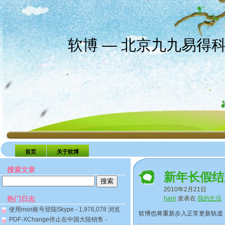
软博 — 北京九九易得
首页
关于软博
搜索文章
新年长假结
搜
2010年2月21日
索：
热门日志
harri
发表在
我的生活
使用msn账号登陆Skype
- 1,976,078 浏览
软博也将重新步入正常更新轨道
PDF-XChange停止在中国大陆销售
-