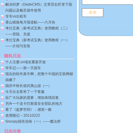
解决织梦（DedeCMS）文章页右栏变下面
问题以及畅言插件使用
专车vs出租车
香山锻炼每月报道帖——六月份
考仕宝典（新考试宝典）使用教程（二）
——登陆、充值
考仕宝典（新考试宝典）使用教程（一）
——介绍与安装
随机日志
个人注册.cn域名重新开放
学车记——第一天摸车
现在的软件真牛啊，把整个中国的互联网都
搞瘫了
国庆中秋长假武夷山游（一）
今天出去客串了一下客服
应广大玩家的需要，增加表情回复
另外一个送卡巴斯基安全部队的地方
看了《盗梦空间》，感觉一般
老摆随记 – 20110222
Snoopy搞笑动画（一）——魔法师
日志分类