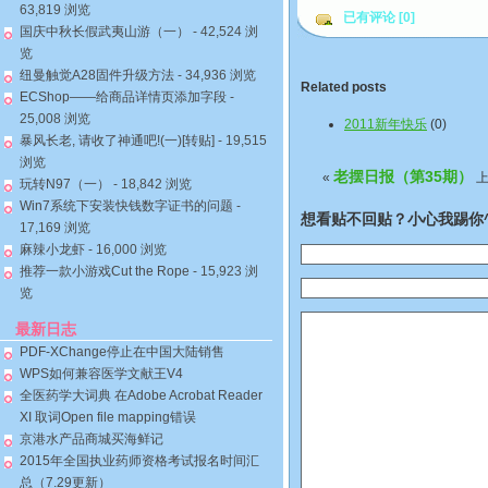
63,819 浏览
已有评论 [0]
国庆中秋长假武夷山游（一）
- 42,524 浏
览
纽曼触觉A28固件升级方法
- 34,936 浏览
Related posts
ECShop——给商品详情页添加字段
-
25,008 浏览
2011新年快乐
(0)
暴风长老, 请收了神通吧!(一)[转贴]
- 19,515
浏览
老摆日报（第35期）
«
上
玩转N97（一）
- 18,842 浏览
Win7系统下安装快钱数字证书的问题
-
想看贴不回贴？小心我踢你^
17,169 浏览
麻辣小龙虾
- 16,000 浏览
推荐一款小游戏Cut the Rope
- 15,923 浏
览
最新日志
PDF-XChange停止在中国大陆销售
WPS如何兼容医学文献王V4
全医药学大词典 在Adobe Acrobat Reader
XI 取词Open file mapping错误
京港水产品商城买海鲜记
2015年全国执业药师资格考试报名时间汇
总（7.29更新）