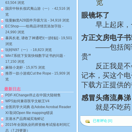
览
63,504 浏览
国庆中秋长假武夷山游（一）
- 42,516 浏
眼镜坏了
览
纽曼触觉A28固件升级方法
- 34,918 浏览
早上起床，一
ECShop——给商品详情页添加字段
-
24,990 浏览
方正文房电子书套
暴风长老, 请收了神通吧!(一)[转贴]
- 19,501
浏览
——包括阅读器
玩转N97（一）
- 18,823 浏览
贵”
Win7系统下安装快钱数字证书的问题
-
17,150 浏览
反正我是不会买
麻辣小龙虾
- 15,975 浏览
推荐一款小游戏Cut the Rope
- 15,909 浏
记本，买这个电
览
下载方正提供的
最新日志
PDF-XChange停止在中国大陆销售
感冒头痛流鼻涕
WPS如何兼容医学文献王V4
就是不吃药，
全医药学大词典 在Adobe Acrobat Reader
XI 取词Open file mapping错误
京港水产品商城买海鲜记
已有评论 [0]
2015年全国执业药师资格考试报名时间汇
总（7.29更新）