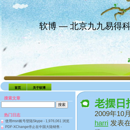
软博 — 北京九九易得
首页
关于软博
搜索文章
老摆日
搜
索：
2009年10
热门日志
使用msn账号登陆Skype
- 1,976,061 浏览
harri
发表
PDF-XChange停止在中国大陆销售
-