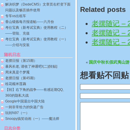
解决织梦（DedeCMS）文章页右栏变下面
Related posts
问题以及畅言插件使用
专车vs出租车
老摆随记 – 2
香山锻炼每月报道帖——六月份
考仕宝典（新考试宝典）使用教程（二）
老摆随记 – 2
——登陆、充值
考仕宝典（新考试宝典）使用教程（一）
老摆随记 – 2
——介绍与安装
随机日志
老摆日报（第15期）
国庆中秋长假武夷山游
«
暴风长老, 请收了神通吧!(二)[转贴]
周末真是个梦魇
想看贴不回贴
老摆日报（第45期）
桂花糯米莲藕
【转】右下角的战争——有感近期QQ、
360的隐私大战
Google中国退出中国大陆
一则非常给力的快递广告
玩转N97（一）
Snoopy搞笑动画（一）——魔法师
日志分类