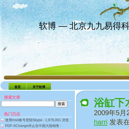
软博 — 北京九九易得
首页
关于软博
搜索文章
浴缸下
搜
索：
2009年5月
热门日志
使用msn账号登陆Skype
- 1,976,061 浏览
harri
发表
PDF-XChange停止在中国大陆销售
-