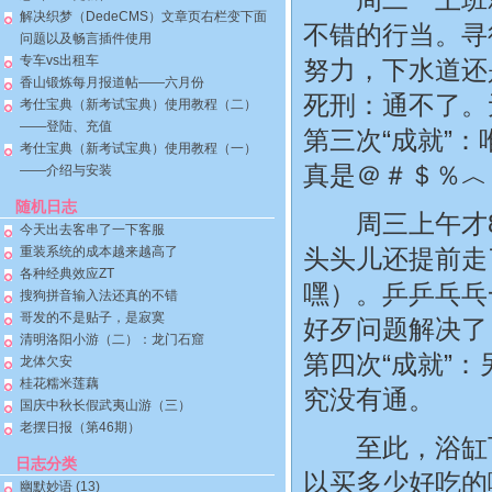
解决织梦（DedeCMS）文章页右栏变下面
不错的行当。寻
问题以及畅言插件使用
专车vs出租车
努力，下水道还
香山锻炼每月报道帖——六月份
死刑：通不了。
考仕宝典（新考试宝典）使用教程（二）
——登陆、充值
第三次“成就”
考仕宝典（新考试宝典）使用教程（一）
真是＠＃＄％︿
——介绍与安装
随机日志
周三上午才8
今天出去客串了一下客服
重装系统的成本越来越高了
头头儿还提前走
各种经典效应ZT
嘿）。乒乒乓乓
搜狗拼音输入法还真的不错
哥发的不是贴子，是寂寞
好歹问题解决了
清明洛阳小游（二）：龙门石窟
第四次“成就”
龙体欠安
桂花糯米莲藕
究没有通。
国庆中秋长假武夷山游（三）
老摆日报（第46期）
至此，浴缸下水
日志分类
以买多少好吃的
幽默妙语
(13)