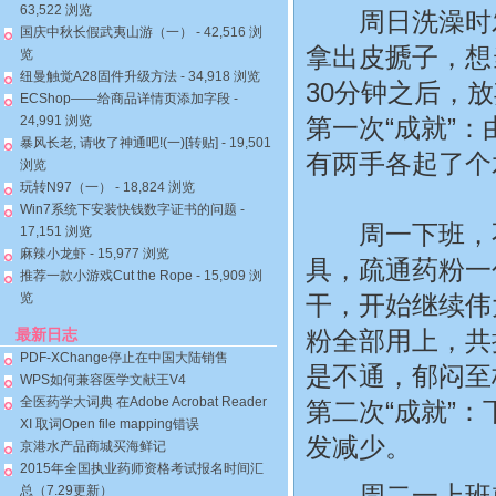
63,522 浏览
周日洗澡时发
国庆中秋长假武夷山游（一）
- 42,516 浏
拿出皮搋子，想
览
纽曼触觉A28固件升级方法
- 34,918 浏览
30分钟之后，
ECShop——给商品详情页添加字段
-
24,991 浏览
第一次“成就”
暴风长老, 请收了神通吧!(一)[转贴]
- 19,501
有两手各起了个
浏览
玩转N97（一）
- 18,824 浏览
Win7系统下安装快钱数字证书的问题
-
周一下班，不
17,151 浏览
麻辣小龙虾
- 15,977 浏览
具，疏通药粉一
推荐一款小游戏Cut the Rope
- 15,909 浏
览
干，开始继续伟
最新日志
粉全部用上，共
PDF-XChange停止在中国大陆销售
是不通，郁闷至
WPS如何兼容医学文献王V4
全医药学大词典 在Adobe Acrobat Reader
第二次“成就”
XI 取词Open file mapping错误
发减少。
京港水产品商城买海鲜记
2015年全国执业药师资格考试报名时间汇
周二一上班就
总（7.29更新）