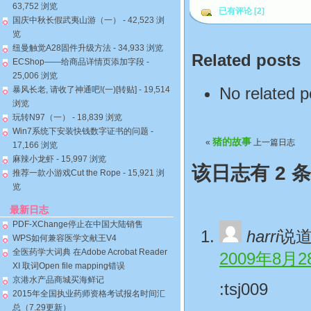
63,752 浏览
已有评论 [2]
国庆中秋长假武夷山游（一）
- 42,523 浏
览
纽曼触觉A28固件升级方法
- 34,933 浏览
Related posts
ECShop——给商品详情页添加字段
-
25,006 浏览
No related p
暴风长老, 请收了神通吧!(一)[转贴]
- 19,514
浏览
玩转N97（一）
- 18,839 浏览
Win7系统下安装快钱数字证书的问题
-
猪的故事
«
上一篇日志
17,166 浏览
麻辣小龙虾
- 15,997 浏览
该日志有 2 
推荐一款小游戏Cut the Rope
- 15,921 浏
览
最新日志
PDF-XChange停止在中国大陆销售
harri
说
WPS如何兼容医学文献王V4
全医药学大词典 在Adobe Acrobat Reader
2009年8月2
XI 取词Open file mapping错误
京港水产品商城买海鲜记
:tsj009
2015年全国执业药师资格考试报名时间汇
总（7.29更新）