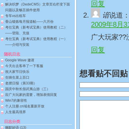
回复
解决织梦（DedeCMS）文章页右栏变下面
问题以及畅言插件使用
谙
说道
专车vs出租车
香山锻炼每月报道帖——六月份
2009年8月3
考仕宝典（新考试宝典）使用教程（二）
——登陆、充值
广大玩家??没
考仕宝典（新考试宝典）使用教程（一）
——介绍与安装
回复
随机日志
Google Wave 邀请
今天出去客串了一下客服
想看贴不回贴
祝大家节日快乐
生啖生菜上百口
老摆日报（第33期）
国庆中秋长假武夷山游（三）
应广大玩家的需要，增加表情回复
Win7的兼容性
个人注册.cn域名重新开放
人生最高境界
日志分类
幽默妙语
(13)