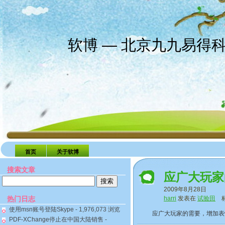
软博 — 北京九九易得
首页
关于软博
搜索文章
应广大玩家
搜
2009年8月28日
索：
热门日志
harri
发表在
试验田
标
使用msn账号登陆Skype
- 1,976,073 浏览
应广大玩家的需要，增加表情回复
PDF-XChange停止在中国大陆销售
-