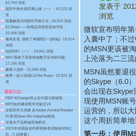
63,764 浏览
发表于 20
国庆中秋长假武夷山游（一）
- 42,523 浏
浏览
览
纽曼触觉A28固件升级方法
- 34,933 浏览
ECShop——给商品详情页添加字段
-
微软宣布明年第一
25,006 浏览
入囊中了；不过
暴风长老, 请收了神通吧!(一)[转贴]
- 19,514
浏览
的MSN更该被
玩转N97（一）
- 18,841 浏览
上沦落为二三流
Win7系统下安装快钱数字证书的问题
-
17,166 浏览
麻辣小龙虾
- 15,998 浏览
MSN虽然要退
推荐一款小游戏Cut the Rope
- 15,921 浏
的Skype（6
览
会出现在Sky
最新日志
PDF-XChange停止在中国大陆销售
现使用MSN账号
WPS如何兼容医学文献王V4
运营的，所以大
全医药学大词典 在Adobe Acrobat Reader
XI 取词Open file mapping错误
这个周折简单地
京港水产品商城买海鲜记
2015年全国执业药师资格考试报名时间汇
第一步：使用MS
总（7.29更新）