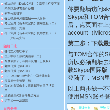
解决织梦（DedeCMS）文章页右栏变下面
你要翻墙访问sky
问题以及畅言插件使用
专车vs出租车
Skype和TO
香山锻炼每月报道帖——六月份
后，点页面右上角的J
考仕宝典（新考试宝典）使用教程（二）
——登陆、充值
account（M
考仕宝典（新考试宝典）使用教程（一）
——介绍与安装
第二步：下载最新
随机日志
柳传志又在吹牛了
与TOM合作的
国庆中秋长假武夷山游（二）
所以必须翻墙去S
百度被黑了，有图有真相（已恢复）
老摆日报（第39期）
载Skype国际
老摆日报（第29期）
PDF-XChange停止在中国大陆销售
登陆了，MSN
庚寅虎年春节记（续）
我的地盘我做主，搭建属于自己的博客——
以上两步缺一不
序
使用MSN账号
纽曼触觉A28固件升级方法
学车记——法规篇
阅读全文
评论 [0
日志分类