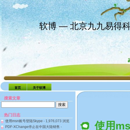
软博 — 北京九九易得
首页
关于软博
搜索文章
搜
索：
热门日志
使用msn账号登陆Skype
- 1,976,073 浏览
使用ms
PDF-XChange停止在中国大陆销售
-