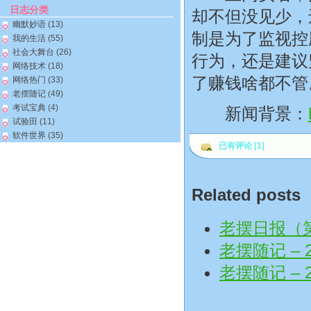
日志分类
却不但没见少，
幽默妙语
(13)
制是为了监视控
我的生活
(55)
社会大舞台
(26)
行为，还是建议
网络技术
(18)
了赚钱啥都不管
网络热门
(33)
老摆随记
(49)
考试宝典
(4)
新闻背景：
试验田
(11)
软件世界
(35)
已有评论 [1]
Related posts
老摆日报（第
老摆随记 – 2
老摆随记 – 2