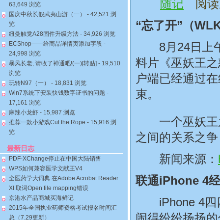
随记
阅读次
63,649 浏览
国庆中秋长假武夷山游（一）
- 42,521 浏
“忘了开”（WL
览
纽曼触觉A28固件升级方法
- 34,926 浏览
ECShop——给商品详情页添加字段
-
8月24日上午
24,998 浏览
料片《巫妖王之
暴风长老, 请收了神通吧!(一)[转贴]
- 19,510
浏览
户端已经通过在
玩转N97（一）
- 18,831 浏览
束。
Win7系统下安装快钱数字证书的问题
-
17,161 浏览
麻辣小龙虾
- 15,987 浏览
一个巫妖王之
推荐一款小游戏Cut the Rope
- 15,916 浏
览
之间的关系之争
最新日志
新闻来源：
PDF-XChange停止在中国大陆销售
WPS如何兼容医学文献王V4
联通iPhone
全医药学大词典 在Adobe Acrobat Reader
XI 取词Open file mapping错误
京港水产品商城买海鲜记
iPhone 
2015年全国执业药师资格考试报名时间汇
闹得纷纷扬扬的
总（7.29更新）