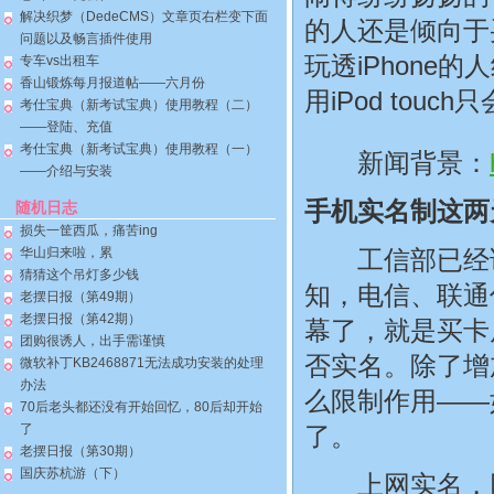
解决织梦（DedeCMS）文章页右栏变下面
的人还是倾向于
问题以及畅言插件使用
玩透iPhone的
专车vs出租车
香山锻炼每月报道帖——六月份
用iPod to
考仕宝典（新考试宝典）使用教程（二）
——登陆、充值
考仕宝典（新考试宝典）使用教程（一）
新闻背景：
——介绍与安装
手机实名制这两
随机日志
损失一筐西瓜，痛苦ing
华山归来啦，累
工信部已经
猜猜这个吊灯多少钱
知，电信、联通
老摆日报（第49期）
老摆日报（第42期）
幕了，就是买卡
团购很诱人，出手需谨慎
否实名。除了增
微软补丁KB2468871无法成功安装的处理
办法
么限制作用——
70后老头都还没有开始回忆，80后却开始
了
了。
老摆日报（第30期）
国庆苏杭游（下）
上网实名，网