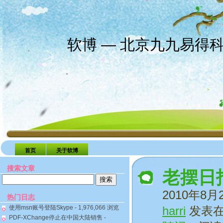
软博 — 北京九九易得
首页
关于软博
搜索文章
老摆日
搜
索：
2010年8月
热门日志
使用msn账号登陆Skype
- 1,976,066 浏览
harri
发表
PDF-XChange停止在中国大陆销售
-