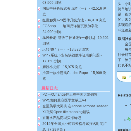
63,509 浏览
头，小
国庆中秋长假武夷山游（一）
- 42,516 浏
简单地
览
是一条
的。因
纽曼触觉A28固件升级方法
- 34,918 浏览
实现后
ECShop——给商品详情页添加字段
-
味道都
24,990 浏览
暴风长老, 请收了神通吧!(一)[转贴]
- 19,501
取消社
浏览
全国政
玩转N97（一）
- 18,823 浏览
每年两
社会精
Win7系统下安装快钱数字证书的问题
-
子，除
17,150 浏览
代表不
麻辣小龙虾
- 15,975 浏览
推荐一款小游戏Cut the Rope
- 15,909 浏
已
览
最新日志
PDF-XChange停止在中国大陆销售
Related
WPS如何兼容医学文献王V4
全医药学大词典 在Adobe Acrobat Reader
XI 取词Open file mapping错误
京港水产品商城买海鲜记
今
«
2015年全国执业药师资格考试报名时间汇
总（7.29更新）
想看贴