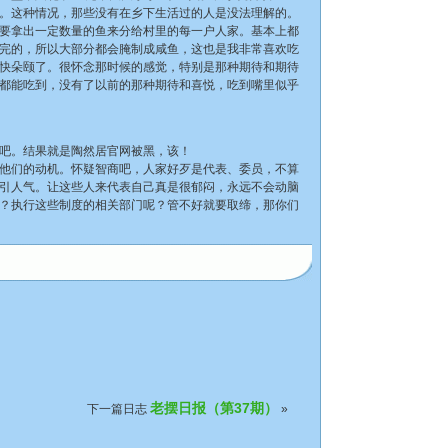
。这种情况，那些没有在乡下生活过的人是没法理解的。
要拿出一定数量的鱼来分给村里的每一户人家。基本上都
完的，所以大部分都会腌制成咸鱼，这也是我非常喜欢吃
快朵颐了。很怀念那时候的感觉，特别是那种期待和期待
都能吃到，没有了以前的那种期待和喜悦，吃到嘴里似乎
吧。结果就是陶然居官网被黑，该！
他们的动机。怀疑智商吧，人家好歹是代表、委员，不算
引人气。让这些人来代表自己真是很郁闷，永远不会动脑
？执行这些制度的相关部门呢？管不好就要取缔，那你们
老摆日报（第37期）
下一篇日志
»