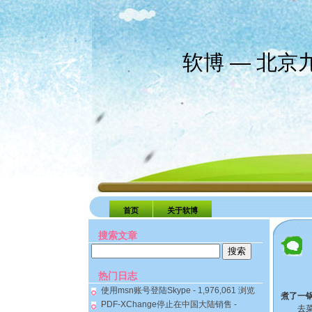
软博 — 北
首页
关于软博
搜索文章
搜
索：
热门日志
使用msn账号登陆Skype
- 1,976,061 浏览
煮了一
PDF-XChange停止在中国大陆销售
-
去菜市