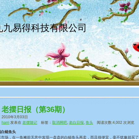
京九九易得科技有限公司
老摆日报（第36期）
2010年3月03日
harri
发表在
老摆随记
标签：
取消网吧
,
老白日报
,
鱼头
阅读次数:4,002 次浏览
锅白鲢鱼头
场，在一鱼摊前无意中发现一盘盘的白鲢鱼头再卖，而且很便宜，毫不犹豫就买了一