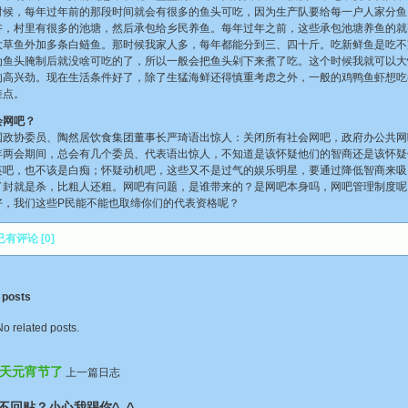
时候，每年过年前的那段时间就会有很多的鱼头可吃，因为生产队要给每一户人家分鱼
讲，村里有很多的池塘，然后承包给乡民养鱼。每年过年之前，这些承包池塘养鱼的就
大草鱼外加多条白鲢鱼。那时候我家人多，每年都能分到三、四十斤。吃新鲜鱼是吃不
为鱼头腌制后就没啥可吃的了，所以一般会把鱼头剁下来煮了吃。这个时候我就可以大
的高兴劲。现在生活条件好了，除了生猛海鲜还得慎重考虑之外，一般的鸡鸭鱼虾想吃
差点。
会网吧？
协委员、陶然居饮食集团董事长严琦语出惊人：关闭所有社会网吧，政府办公共网
会期间，总会有几个委员、代表语出惊人，不知道是该怀疑他们的智商还是该怀疑
英吧，也不该是白痴；怀疑动机吧，这些又不是过气的娱乐明星，要通过降低智商来吸
了封就是杀，比粗人还粗。网吧有问题，是谁带来的？是网吧本身吗，网吧管理制度呢
好，我们这些P民能不能也取缔你们的代表资格呢？
有评论 [0]
 posts
No related posts.
天元宵节了
上一篇日志
不回贴？小心我踢你^_^