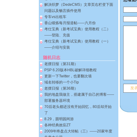
解决织梦（DedeCMS）文章页右栏变下面
问题以及畅言插件使用
专车vs出租车
香山锻炼每月报道帖——六月份
考仕宝典（新考试宝典）使用教程（二）
——登陆、充值
考仕宝典（新考试宝典）使用教程（一）
——介绍与安装
随机日志
老摆日报（第31期）
PSP 6.20版本HBL破解详细教程
更新一下Twitter，也要翻次墙
域名转移的一个小Tip
老摆日报（第36期）
我的地盘我做主，搭建属于自己的博客——
部署服务器环境
70后老头都还没有开始回忆，80后却开始
了
8.29，圆明园闲游
各种经典效应ZT
2009年终盘点大转帖（三）——20家年度