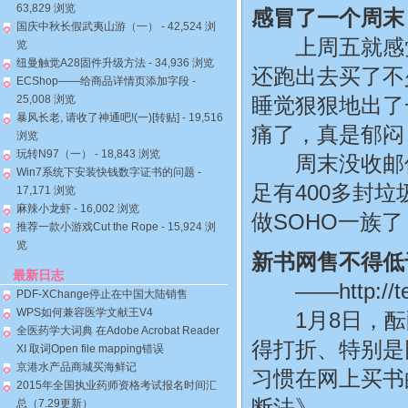
63,829 浏览
感冒了一个周末
国庆中秋长假武夷山游（一）
- 42,524 浏
上周五就感觉
览
纽曼触觉A28固件升级方法
- 34,936 浏览
还跑出去买了不
ECShop——给商品详情页添加字段
-
25,008 浏览
睡觉狠狠地出了
暴风长老, 请收了神通吧!(一)[转贴]
- 19,516
痛了，真是郁闷
浏览
玩转N97（一）
- 18,843 浏览
周末没收邮件
Win7系统下安装快钱数字证书的问题
-
足有400多封
17,171 浏览
麻辣小龙虾
- 16,002 浏览
做SOHO一族
推荐一款小游戏Cut the Rope
- 15,924 浏
览
新书网售不得低于
最新日志
——http://tech.
PDF-XChange停止在中国大陆销售
WPS如何兼容医学文献王V4
1月8日，酝
全医药学大词典 在Adobe Acrobat Reader
得打折、特别是
XI 取词Open file mapping错误
京港水产品商城买海鲜记
习惯在网上买书
2015年全国执业药师资格考试报名时间汇
断法》。
总（7.29更新）