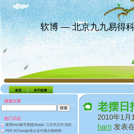
软博 — 北京九九易得
首页
关于软博
搜索文章
老摆日
搜
索：
2010年1月
热门日志
使用msn账号登陆Skype
- 1,976,078 浏览
harri
发表
PDF-XChange停止在中国大陆销售
-