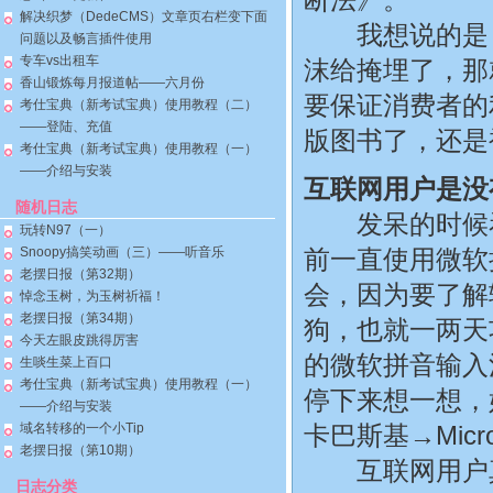
解决织梦（DedeCMS）文章页右栏变下面
我想说的是，
问题以及畅言插件使用
专车vs出租车
沫给掩埋了，那
香山锻炼每月报道帖——六月份
要保证消费者的
考仕宝典（新考试宝典）使用教程（二）
——登陆、充值
版图书了，还是
考仕宝典（新考试宝典）使用教程（一）
——介绍与安装
互联网用户是没
随机日志
发呆的时候看
玩转N97（一）
Snoopy搞笑动画（三）——听音乐
前一直使用微软
老摆日报（第32期）
会，因为要了解
悼念玉树，为玉树祈福！
老摆日报（第34期）
狗，也就一两天
今天左眼皮跳得厉害
的微软拼音输入
生啖生菜上百口
考仕宝典（新考试宝典）使用教程（一）
停下来想一想，
——介绍与安装
域名转移的一个小Tip
卡巴斯基→Micros
老摆日报（第10期）
互联网用户真
日志分类